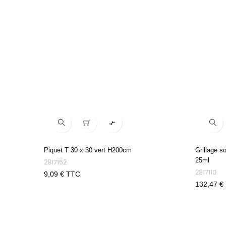

Piquet T 30 x 30 vert H200cm
Grillage s
25ml
2817152
2817110
Prix
9,09 € TTC
Prix
132,47 €