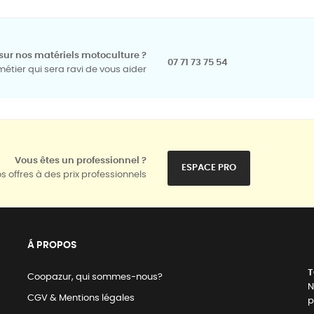
sur nos matériels motoculture ?
07 71 73 75 54
tier qui sera ravi de vous aider
Vous êtes un professionnel ?
ESPACE PRO
s offres à des prix professionnels
Á PROPOS
T
Coopazur, qui sommes-nous?
N
CGV & Mentions légales
p