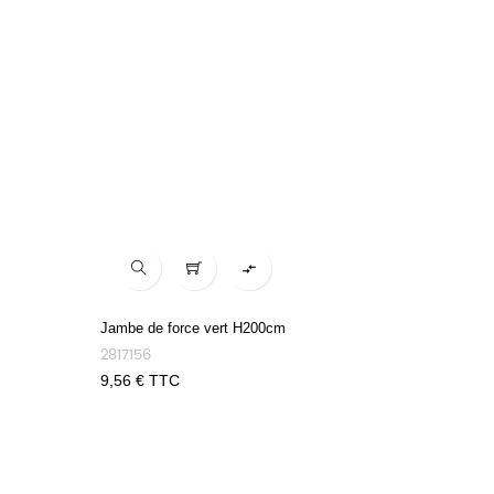

Jambe de force vert H200cm
2817156
Prix
9,56 € TTC