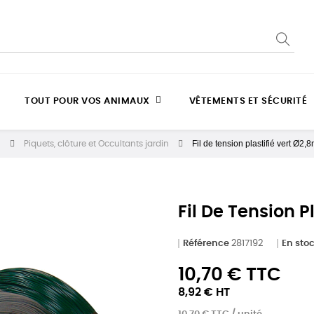
TOUT POUR VOS ANIMAUX
VÊTEMENTS ET SÉCURITÉ
Fil de tension plastifié vert Ø2
n
Piquets, clôture et Occultants jardin
Fil De Tension 
Référence
2817192
En sto
10,70 € TTC
8,92 € HT