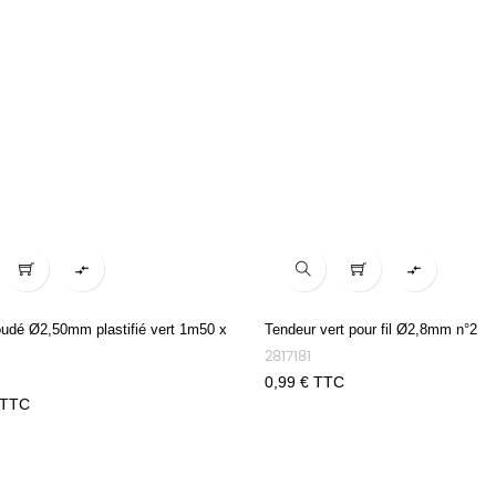


oudé Ø2,50mm plastifié vert 1m50 x
Tendeur vert pour fil Ø2,8mm n°2
2817181
Prix
0,99 € TTC
 TTC