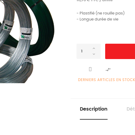
10,70 € TTC / unité
- Plastifié (ne rouille pas)
- Longue durée de vie

DERNIERS ARTICLES EN STOC
Description
Dét