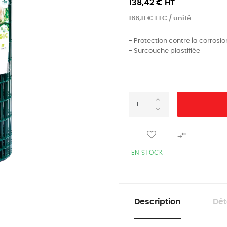
138,42 € HT
166,11 € TTC / unité
- Protection contre la corrosio
- Surcouche plastifiée

EN STOCK
Description
Dét