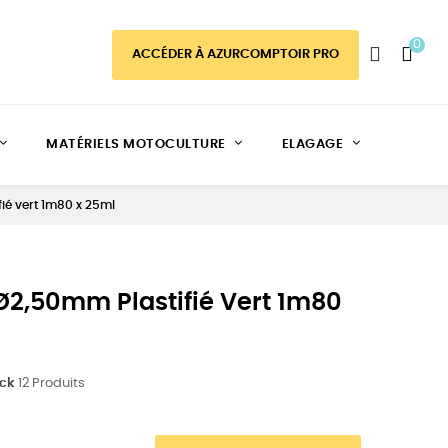
0
ACCÉDER À AZURCOMPTOIR PRO
MATÉRIELS MOTOCULTURE
ELAGAGE
ié vert 1m80 x 25ml
Ø2,50mm Plastifié Vert 1m80
ock
12 Produits