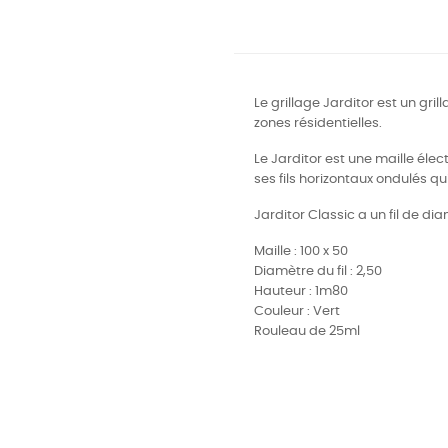
Le grillage Jarditor est un grill
zones résidentielles.
Le Jarditor est une maille élec
ses fils horizontaux ondulés qu
Jarditor Classic a un fil de d
Maille : 100 x 50
Diamètre du fil : 2,50
Hauteur : 1m8
0
Couleur : Vert
Rouleau de 25ml