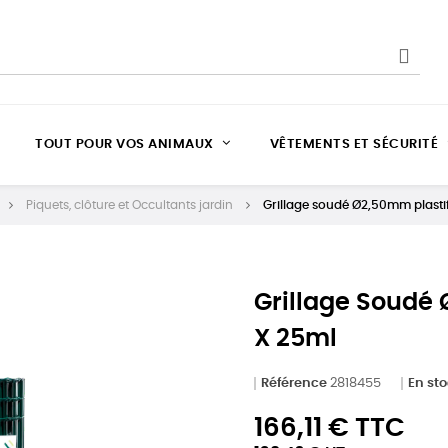
TOUT POUR VOS ANIMAUX
VÊTEMENTS ET SÉCURITÉ
Piquets, clôture et Occultants jardin
Grillage soudé Ø2,50mm plastif
Grillage Soudé 
X 25ml
Référence
2818455
En st
166,11 € TTC