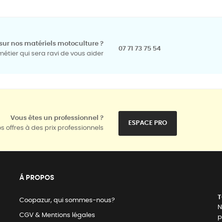
sur nos matériels motoculture ?
07 71 73 75 54
tier qui sera ravi de vous aider
Vous êtes un professionnel ?
ESPACE PRO
s offres à des prix professionnels
Á PROPOS
T
Coopazur, qui sommes-nous?
N
CGV & Mentions légales
p