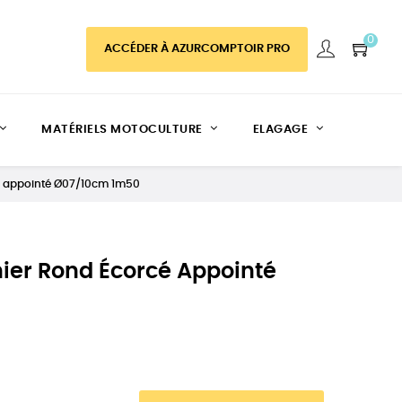
0
ACCÉDER À AZURCOMPTOIR PRO
MATÉRIELS MOTOCULTURE
ELAGAGE
cé appointé Ø07/10cm 1m50
ier Rond Écorcé Appointé
0