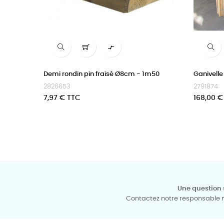

Demi rondin pin fraisé Ø8cm - 1m50
Ganivelle
2826653
2791874
Prix
Prix
7,97 € TTC
168,00 €
Une question 
Contactez notre responsable mé