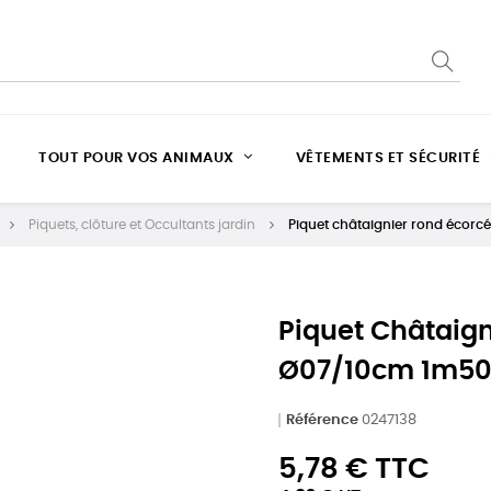
TOUT POUR VOS ANIMAUX
VÊTEMENTS ET SÉCURITÉ
Piquets, clôture et Occultants jardin
Piquet châtaignier rond écor
Piquet Châtaign
Ø07/10cm 1m5
Référence
0247138
5,78 € TTC