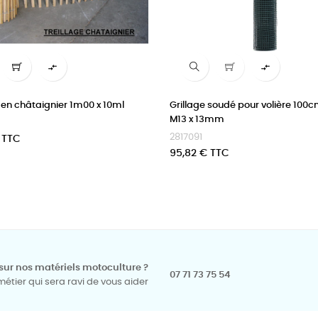


 en châtaignier 1m00 x 10ml
Grillage soudé pour volière 100
M13 x 13mm
2817091
 TTC
Prix
95,82 € TTC
sur nos matériels motoculture ?
07 71 73 75 54
tier qui sera ravi de vous aider