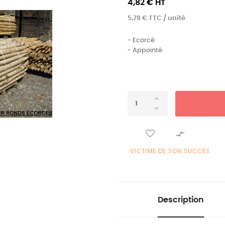
4,82 € HT
5,78 € TTC / unité
- Ecorcé
- Appointé

VICTIME DE SON SUCCÈS
Description