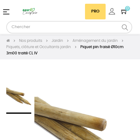
0
Basculer
☰
PRO
la
navigation
Nos produits
Jardin
Aménagement du jardin
Piquets, clôture et Occultants jardin
Piquet pin fraisé Ø10cm
3m00 traité CL IV