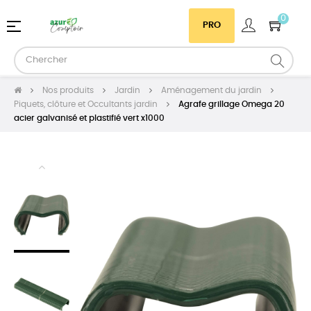
0
Basculer
☰
PRO
la
navigation
Nos produits
Jardin
Aménagement du jardin
Piquets, clôture et Occultants jardin
Agrafe grillage Omega 20
acier galvanisé et plastifié vert x1000