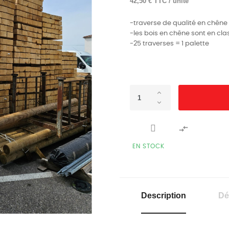
42,50 € TTC / unité
-traverse de qualité en chêne
-les bois en chêne sont en clas
-25 traverses = 1 palette

EN STOCK
Description
Dé