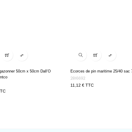


ngazonner 50cm x 50cm Dall’O
Ecorces de pin maritime 25/40 sac
ntco
2816692
Prix
11,12 € TTC
TTC