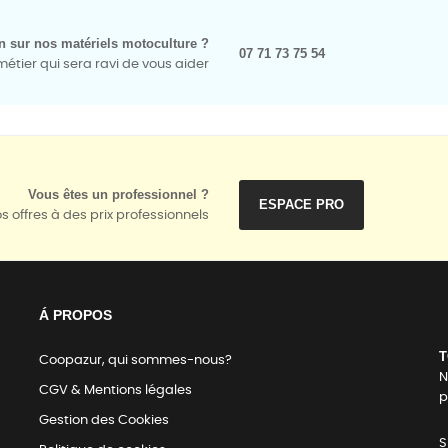
n sur nos matériels motoculture ?
07 71 73 75 54
tier qui sera ravi de vous aider
Vous êtes un professionnel ?
ESPACE PRO
s offres à des prix professionnels
Á PROPOS
T
Coopazur, qui sommes-nous?
N
CGV & Mentions légales
p
Gestion des Cookies
S