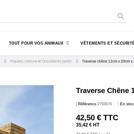
TOUT POUR VOS ANIMAUX
VÊTEMENTS ET SÉCURIT
Traverse chêne 12cm x 20cm x 2
n
Piquets, clôture et Occultants jardin
Traverse Chêne 
Référence
En sto
2791876
42,50 € TTC
35,42 € HT