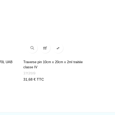

 70L UAB
Traverse pin 10cm x 20cm x 2ml traitée
Toile pai
classe IV
noir/mar
Plantco
3713519
2812106
Prix
31,68 € TTC
Prix
101,64 