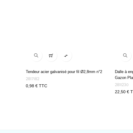

Tendeur acier galvanisé pour fil Ø2,8mm n°2
Dalle à e
Gazon Pla
2817182
2811230
Prix
0,98 € TTC
Prix
22,50 € 