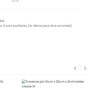
Avis
ité.
ur 4 sont parfaites (la 4ème peut être arrondie).
‹
›