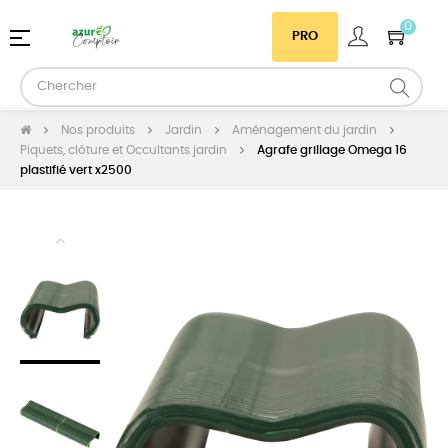
0
Basculer
☰
PRO
la
navigation
Nos produits
Jardin
Aménagement du jardin
Piquets, clôture et Occultants jardin
Agrafe grillage Omega 16
plastifié vert x2500