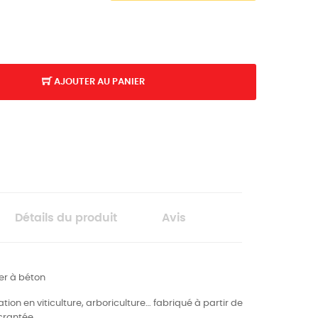
AJOUTER AU PANIER
Détails du produit
Avis
fer à béton
ation en viticulture, arboriculture… fabriqué à partir de
crantée.