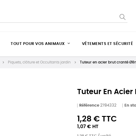
TOUT POUR VOS ANIMAUX
VÊTEMENTS ET SÉCURITÉ
Piquets, clôture et Occultants jardin
Tuteur en acier brut cranté 
Tuteur En Acie
Référence
2784332
En st
1,28 € TTC
1,07 € HT