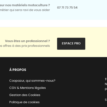
sur nos matériels motoculture ?
07 71 73 75 54
tier qui sera ravi de vous aider
Vous êtes un professionnel ?
ESPACE PRO
s offres à des prix professionnels
Á PROPOS
T
Coopazur, qui sommes-nous?
N
CGV & Mentions légales
p
Gestion des Cookies
S
Politique de cookies