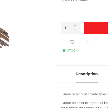
1,28 € TTC / unité

EN STOCK
Description
Tuteur acier brut cranté type 
Tuteur en acier brut pour utilis
fer à béton brut avec surface 