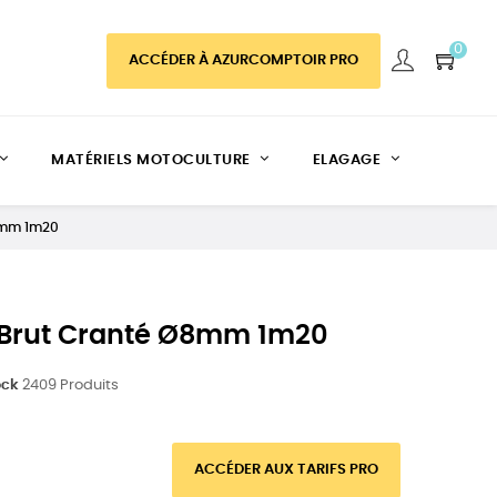
0
ACCÉDER À AZURCOMPTOIR PRO
MATÉRIELS MOTOCULTURE
ELAGAGE
Ø8mm 1m20
r Brut Cranté Ø8mm 1m20
ock
2409 Produits
ACCÉDER AUX TARIFS PRO