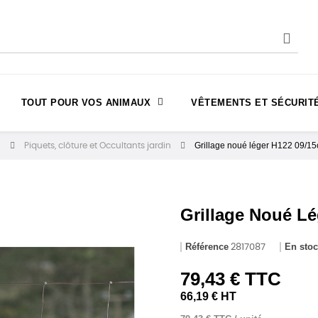
TOUT POUR VOS ANIMAUX
VÊTEMENTS ET SÉCURIT
Grillage noué léger H122 09/15
n
Piquets, clôture et Occultants jardin
Grillage Noué Lé
Référence
En sto
2817087
79,43 € TTC
66,19 € HT