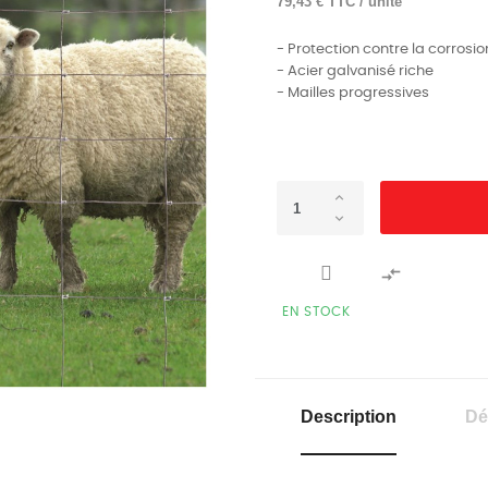
79,43 € TTC / unité
- Protection contre la corrosio
- Acier galvanisé riche
- Mailles progressives

EN STOCK
Description
Dé