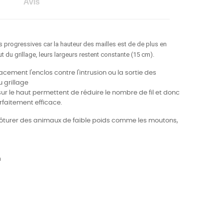
Avis
es progressives car la hauteur des mailles est de de plus en
t du grillage, leurs largeurs restent constante (15 cm).
cement l'enclos contre l'intrusion ou la sortie des
 grillage
ur le haut permettent de réduire le nombre de fil et donc
rfaitement efficace.
lôturer des animaux de faible poids comme les moutons,
m