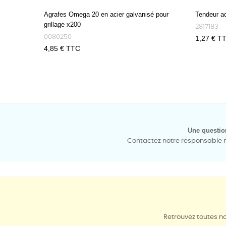
Agrafes Omega 20 en acier galvanisé pour
Tendeur ac
grillage x200
2817183
0080250
Prix
1,27 € T
Prix
4,85 € TTC
Une questio
Contactez notre responsable mé
Retrouvez toutes no