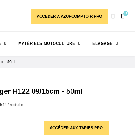
0
ACCÉDER À AZURCOMPTOIR PRO
É
MATÉRIELS MOTOCULTURE
ELAGAGE
cm - 50ml
ger H122 09/15cm - 50ml
ck
12 Produits
ACCÉDER AUX TARIFS PRO