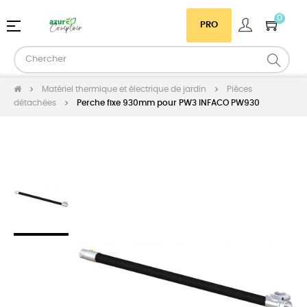
0
Basculer
☰
PRO
la
navigation
Matériel thermique et électrique de jardin
Pièces
détachées
Perche fixe 930mm pour PW3 INFACO PW930