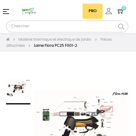
0
Basculer
☰
PRO
la
navigation
Matériel thermique et électrique de jardin
Pièces
détachées
Lame Flora PC25 F001-2