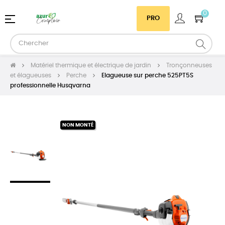
0
Basculer
☰
PRO
la
navigation
Matériel thermique et électrique de jardin
Tronçonneuses
et élagueuses
Perche
Elagueuse sur perche 525PT5S
professionnelle Husqvarna
NON MONTÉ