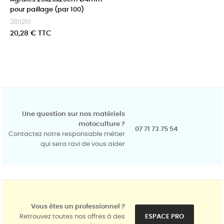
pour paillage (par 100)
2811210
Prix
20,28 € TTC
Une question sur nos matériels
motoculture ?
07 71 73 75 54
Contactez notre responsable métier
qui sera ravi de vous aider
Vous êtes un professionnel ?
Retrouvez toutes nos offres à des
ESPACE PRO