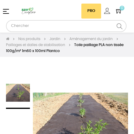
0
Basculer
☰
PRO
la
navigation
Nos produits
Jardin
Aménagement du jardin
Paillages et dalles de stabilisation
Toile paillage PLA non tissée
100g/m² 1m60 x 100ml Plantco