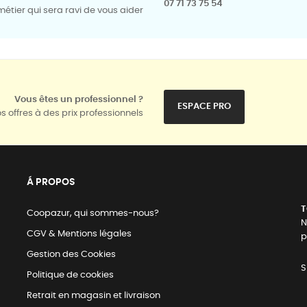
07 71 73 75 54
tier qui sera ravi de vous aider
Vous êtes un professionnel ?
ESPACE PRO
s offres à des prix professionnels
Á PROPOS
T
Coopazur, qui sommes-nous?
N
CGV & Mentions légales
p
Gestion des Cookies
S
Politique de cookies
Retrait en magasin et livraison