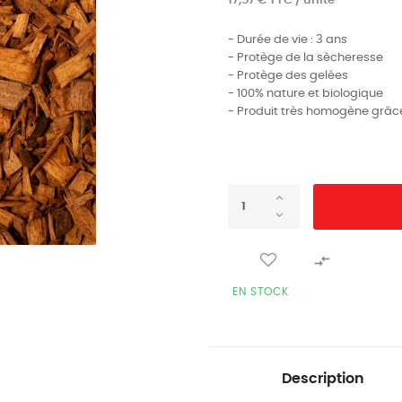
17,57 € TTC / unité
- Durée de vie : 3 ans
- Protège de la sècheresse
- Protège des gelées
- 100% nature et biologique
- Produit très homogène grâc

EN STOCK
Description