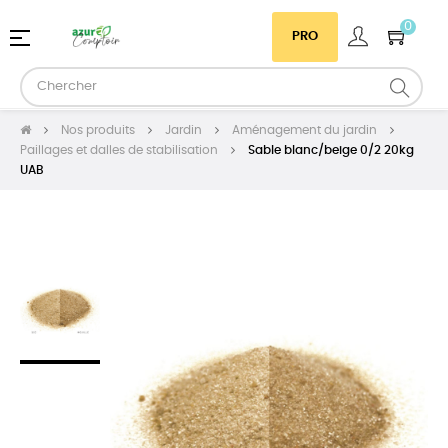
0
Basculer
☰
PRO
la
navigation
Nos produits
Jardin
Aménagement du jardin
Paillages et dalles de stabilisation
Sable blanc/beige 0/2 20kg
UAB