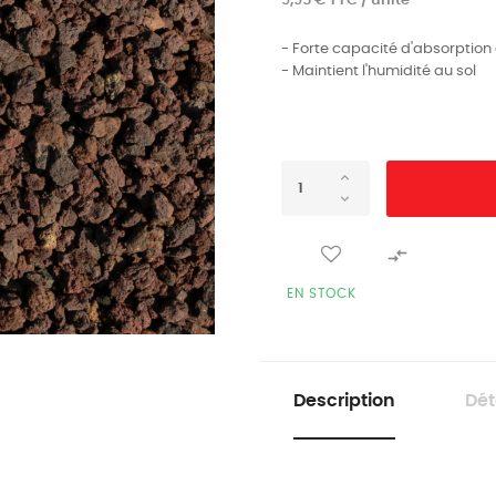
9,95 € TTC / unité
- Forte capacité d'absorption
- Maintient l'humidité au sol

EN STOCK
Description
Dét