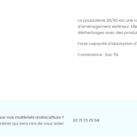
La pouzzolane 20/40 est une ro
d'aménagement extérieur.
Ell
désherbages avec des produi
Forte capacité d'absorption d
Contenance : Sac 15L
sur nos matériels motoculture ?
07 71 73 75 54
tier qui sera ravi de vous aider