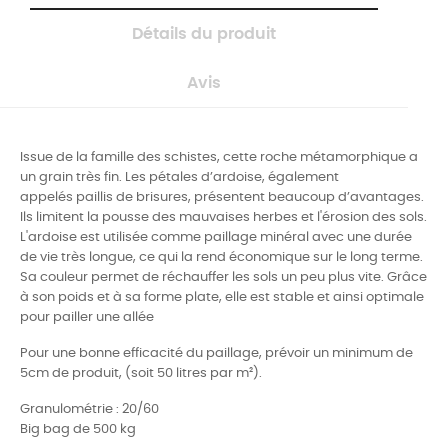
Détails du produit
Avis
Issue de la famille des schistes, cette roche métamorphique a
un grain très fin.
Les pétales d’ardoise, également
appelés paillis de brisures, présentent beaucoup d’avantages.
Ils
limitent la pousse des mauvaises herbes et l'érosion des sols.
L'ardoise est utilisée comme
paillage minéral avec une durée
de vie très longue, ce qui la rend économique sur le long terme.
S
a couleur permet de réchauffer les sols un peu plus vite. G
râce
à son poids et à sa forme plate, elle est stable et ainsi optimale
pour pailler une allée
Pour une bonne efficacité du paillage, prévoir un minimum de
5cm de produit, (soit 50 litres par m²).
Granulométrie : 20/60
Big bag de 500 kg