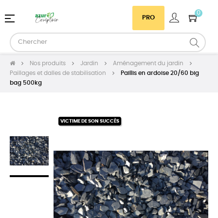
0
Basculer
☰
PRO
la
navigation
Nos produits
Jardin
Aménagement du jardin
Paillages et dalles de stabilisation
Paillis en ardoise 20/60 big
bag 500kg
VICTIME DE SON SUCCÈS