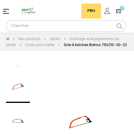
0
Basculer
☰
PRO
la
navigation
Nos produits
Jardin
Outillage et équipements du
jardin
Outils pour tailler
Scie à bûches Bahco 760/10-30-23