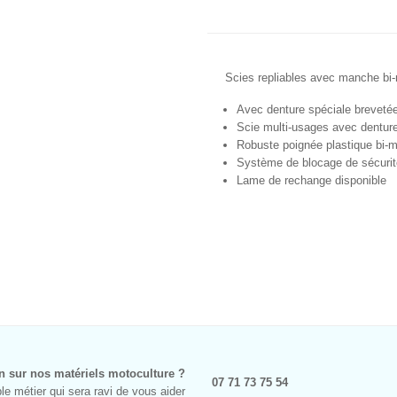
Scies repliables avec manche bi-
Avec denture spéciale brevetée
Scie multi-usages avec denture 
Robuste poignée plastique bi-m
Système de blocage de sécurité
Lame de rechange disponible
n sur nos matériels motoculture ?
07 71 73 75 54
e métier qui sera ravi de vous aider