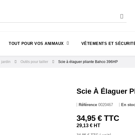
TOUT POUR VOS ANIMAUX
VÊTEMENTS ET SÉCURIT
 jardin
Outils pour tailler
Scie à élaguer pliante Bahco 396HP
Scie À Élaguer 
Référence
0020467
En sto
34,95 € TTC
29,13 € HT