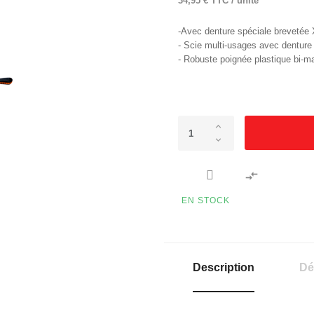
34,95 € TTC / unité
-Avec denture spéciale brevetée 
- Scie multi-usages avec denture 
- Robuste poignée plastique bi-ma

EN STOCK
Description
Dé