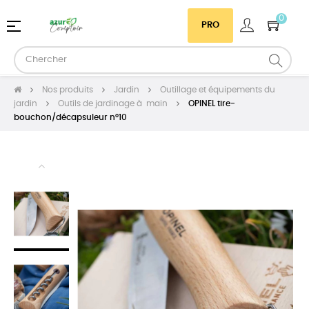
0
Basculer
☰
PRO
la
navigation
Nos produits
Jardin
Outillage et équipements du
jardin
Outils de jardinage à main
OPINEL tire-
bouchon/décapsuleur n°10