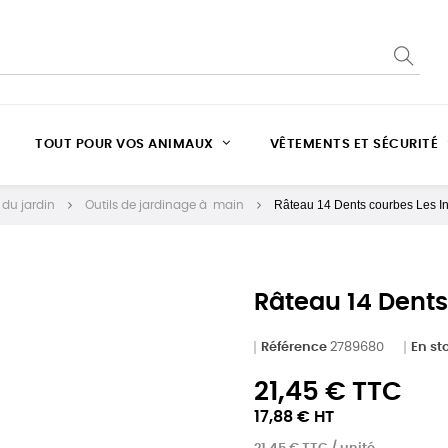
TOUT POUR VOS ANIMAUX
VÊTEMENTS ET SÉCURITÉ
Râteau 14 Dents courbes Les In
 du jardin
Outils de jardinage à main
Râteau 14 Dents
Référence
2789680
En st
21,45 € TTC
17,88 € HT