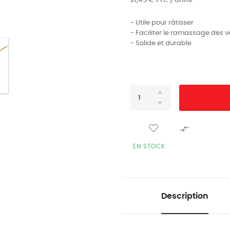
21,45 € TTC / unité
- Utile pour râtisser
- Faciliter le ramassage des 
- Solide et durable

EN STOCK
Description