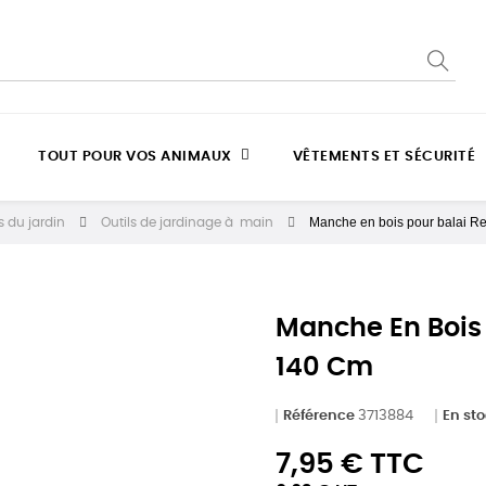
TOUT POUR VOS ANIMAUX
VÊTEMENTS ET SÉCURITÉ
Manche en bois pour balai R
 du jardin
Outils de jardinage à main
Manche En Bois
140 Cm
Référence
3713884
En st
7,95 € TTC