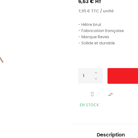
6,63 € HT
7,95 € TTC / unité
- Hêtre brut
- Fabrication française
- Marque Revex
- Solide et durable

EN STOCK
Description