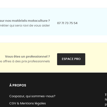
sur nos matériels motoculture ?
07 71 73 75 54
tier qui sera ravi de vous aider
Vous êtes un professionnel ?
ESPACE PRO
s offres à des prix professionnels
Á PROPOS
T
Coopazur, qui sommes-nous?
N
CGV & Mentions légales
p