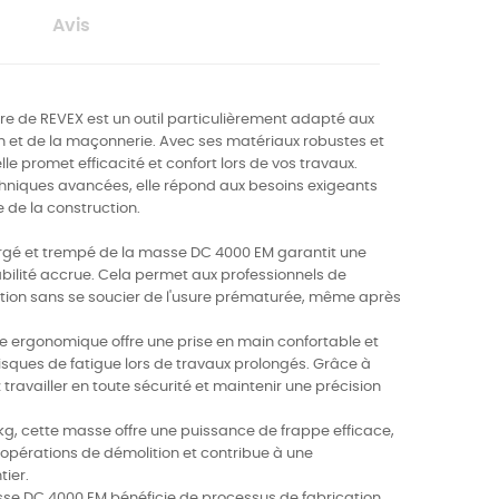
Avis
e de REVEX est un outil particulièrement adapté aux
on et de la maçonnerie. Avec ses matériaux robustes et
e promet efficacité et confort lors de vos travaux.
hniques avancées, elle répond aux besoins exigeants
e de la construction.
 forgé et trempé de la masse DC 4000 EM garantit une
bilité accrue. Cela permet aux professionnels de
ition sans se soucier de l'usure prématurée, même après
re ergonomique offre une prise en main confortable et
isques de fatigue lors de travaux prolongés. Grâce à
travailler en toute sécurité et maintenir une précision
kg, cette masse offre une puissance de frappe efficace,
 opérations de démolition et contribue à une
tier.
sse DC 4000 EM bénéficie de processus de fabrication