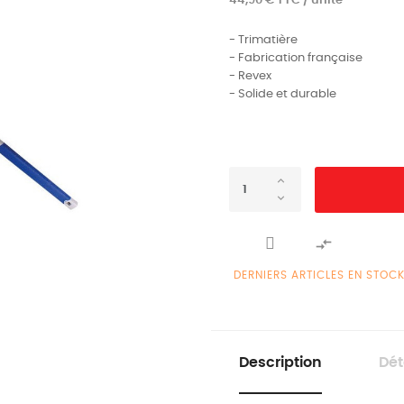
44,90 € TTC / unité
- Trimatière
- Fabrication française
- Revex
- Solide et durable

DERNIERS ARTICLES EN STOC
Description
Dét