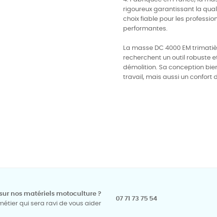
rigoureux garantissant la quali
choix fiable pour les professio
performantes.
La masse DC 4000 EM trimatièr
recherchent un outil robuste 
démolition. Sa conception bie
travail, mais aussi un confort 
sur nos matériels motoculture ?
07 71 73 75 54
tier qui sera ravi de vous aider