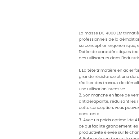
La masse DC 4000 EM trimatièr
professionnels de la démoliti
sa conception ergonomique, ell
Dotée de caractéristiques tec
des utilisateurs dans l'industri
1. La tête trimatière en acier
grande résistance et une dura
réaliser des travaux de démol
une utilisation intensive.
2. Son manche en fibre de ver
antidérapante, réduisant les r
cette conception, vous pouvez 
constante.
3. Avec un poids optimal de 4 
ce qui facilite grandement les
productivité élevée sur le chan
4. Fabriquée en France, la ma