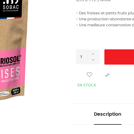
6,95 € TTC / unité
- Des fraises et petits fruits p
- Une production abondante et
- Une meilleure conservation d

EN STOCK
Description