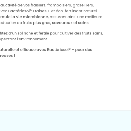
uctivité de vos fraisiers, framboisiers, groseilliers,
 avec
Bactériosol® Fraises
. Cet éco-fertilisant naturel
timule la vie microbienne
, assurant ainsi une meilleure
oduction de fruits plus
gros, savoureux et sains
.
ofitez d’un sol riche et fertile pour cultiver des fruits sains,
 respectant l’environnement.
aturelle et efficace avec Bactériosol® – pour des
reuses !