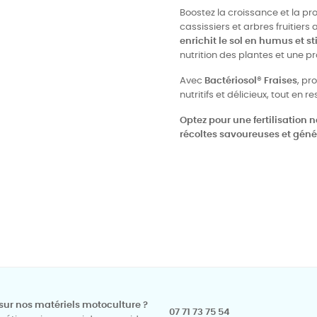
Boostez la croissance et la prod
cassissiers et arbres fruitiers
enrichit le sol en humus et s
nutrition des plantes et une pr
Avec
Bactériosol® Fraises
, pr
nutritifs et délicieux, tout en
Optez pour une fertilisation n
récoltes savoureuses et géné
sur nos matériels motoculture ?
07 71 73 75 54