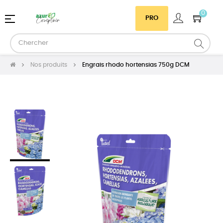
0
Basculer
☰
PRO
la
navigation
Nos produits
Engrais rhodo hortensias 750g DCM