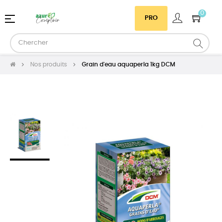
0
Basculer
☰
PRO
la
navigation
Nos produits
Grain d'eau aquaperla 1kg DCM