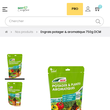
0
Basculer
☰
PRO
la
navigation
Nos produits
Engrais potager & aromatique 750g DCM