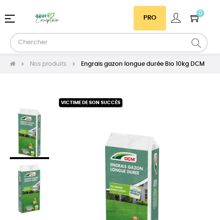
0
Basculer
☰
PRO
la
navigation
Nos produits
Engrais gazon longue durée Bio 10kg DCM
VICTIME DE SON SUCCÈS