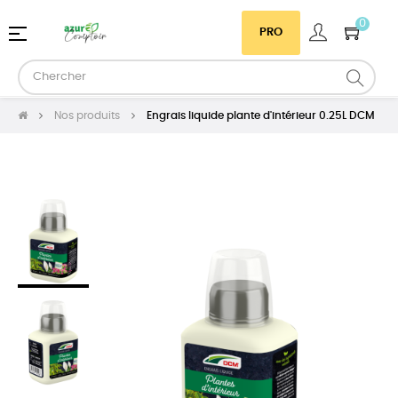
0
Basculer
☰
PRO
la
navigation
Nos produits
Engrais liquide plante d'intérieur 0.25L DCM