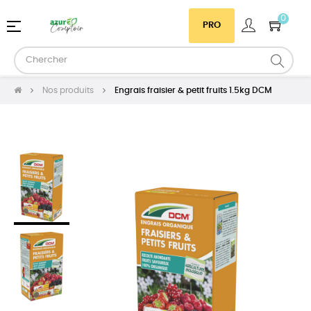
0
Basculer
☰
PRO
la
navigation
Nos produits
Engrais fraisier & petit fruits 1.5kg DCM