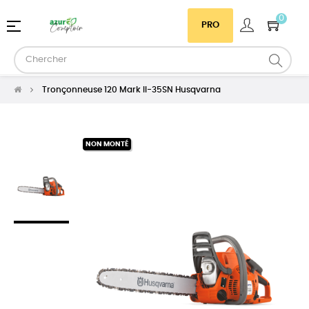
0
Basculer
☰
PRO
la
navigation
Tronçonneuse 120 Mark II-35SN Husqvarna
NON MONTÉ