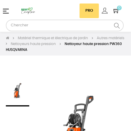
0
Basculer
☰
PRO
la
navigation
Matériel thermique et électrique de jardin
Autres matériels
Nettoyeurs haute pression
Nettoyeur haute pression PW360
HUSQVARNA