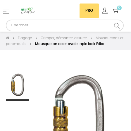
0
Basculer
☰
PRO
la
navigation
Elagage
Grimper, démonter, assurer
Mousquetons et
porte-outils
Mousqueton acier ovale triple lock Pillar