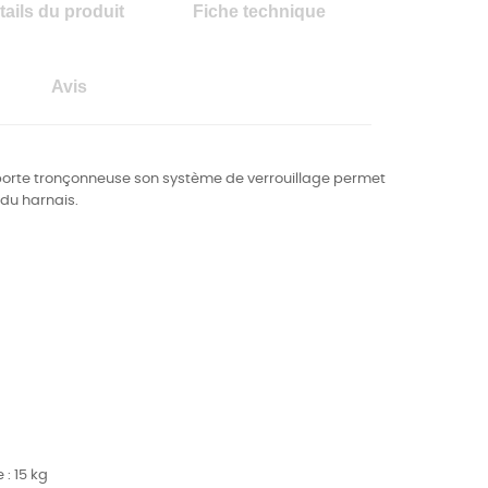
tails du produit
Fiche technique
Avis
orte tronçonneuse son système de verrouillage permet
 du harnais.
: 15 kg