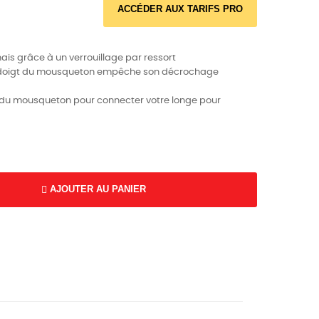
ACCÉDER AUX TARIFS PRO
nais grâce à un verrouillage par ressort
e doigt du mousqueton empêche son décrochage
e du mousqueton pour connecter votre longe pour
AJOUTER AU PANIER
K