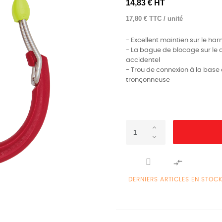
14,83 € HT
17,80 € TTC / unité
- Excellent maintien sur le har
- La bague de blocage sur l
accidentel
- Trou de connexion à la bas
tronçonneuse

DERNIERS ARTICLES EN STOC