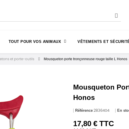
TOUT POUR VOS ANIMAUX
VÊTEMENTS ET SÉCURIT
Mousqueton porte tronçonneuse rouge taille L Honos
tons et porte-outils
Mousqueton Port
Honos
Référence
En sto
2836404
17,80 € TTC