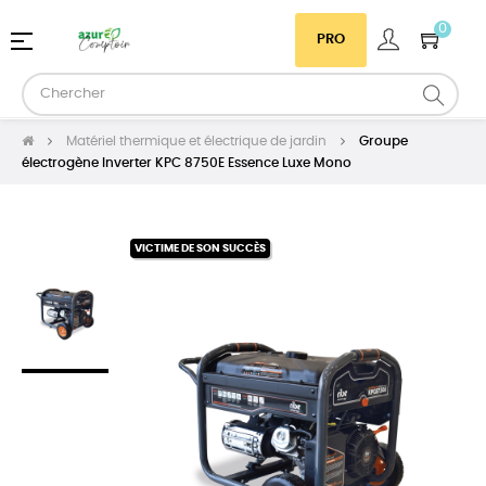
0
Basculer
☰
PRO
la
navigation
Matériel thermique et électrique de jardin
Groupe
électrogène Inverter KPC 8750E Essence Luxe Mono
VICTIME DE SON SUCCÈS