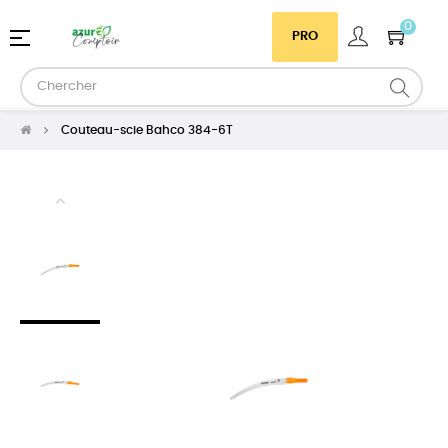
0
Basculer
☰
PRO
la
navigation
Couteau-scie Bahco 384-6T