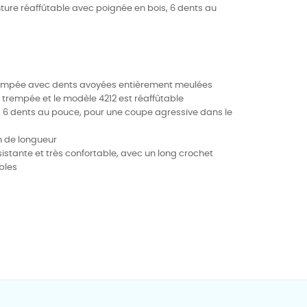
ture réaffûtable avec poignée en bois, 6 dents au
rempée avec dents avoyées entièrement meulées
 trempée et le modèle 4212 est réaffûtable
 6 dents au pouce, pour une coupe agressive dans le
m de longueur
sistante et très confortable, avec un long crochet
bles