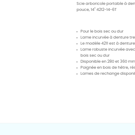
Scie arboricole portable à den
pouce, 14"
4212-14-6T
Pour le bois sec ou dur
Lame incurvée à denture t
Le modèle 4211 est à denture
Lame robuste incurvée avec
bois sec ou dur
Disponible en 280 et 360 m
Poignée en bois de hêtre, ré
Lames de rechange disponi