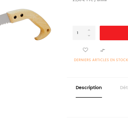
29,10 € TTC / unité

DERNIERS ARTICLES EN STOC
Description
Dét