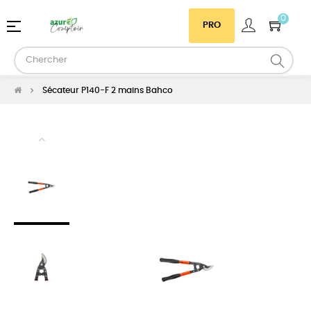
0
Basculer
☰
PRO
la
navigation
Sécateur P140-F 2 mains Bahco