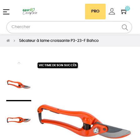
0
Basculer
☰
PRO
la
navigation
Sécateur à lame croissante P3-23-F Bahco
VICTIME DE SON SUCCÈS