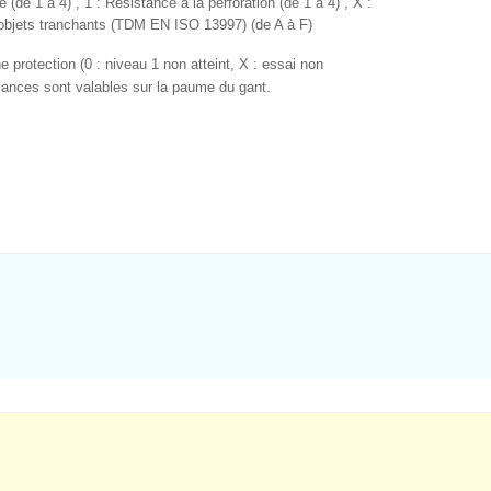
e (de 1 à 4) , 1 : Résistance à la perforation (de 1 à 4) , X :
 objets tranchants (TDM EN ISO 13997) (de A à F)
 protection (0 : niveau 1 non atteint, X : essai non
mances sont valables sur la paume du gant.