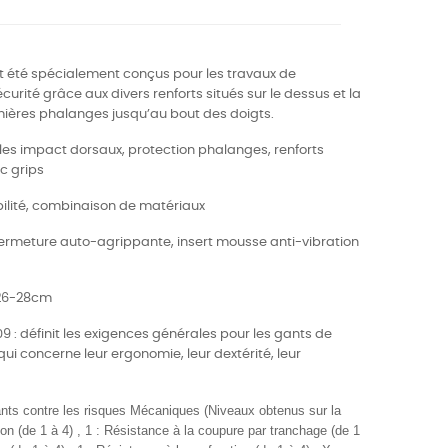
t été spécialement conçus pour les travaux de
urité grâce aux divers renforts situés sur le dessus et la
ières phalanges jusqu’au bout des doigts.
e les impact dorsaux, protection phalanges,
re
nforts
c grips
bilité, combinaison de matériaux
ermeture auto-agrippante, insert mousse anti-vibration
e 26-28cm
09 : définit les exigences générales pour les gants de
i concerne leur ergonomie, leur dextérité, leur
nts contre les risques Mécaniques (Niveaux obtenus sur la
ion (de 1 à 4) , 1 : Résistance à la coupure par tranchage (de 1