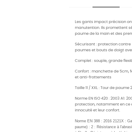
Les gants impact précision on
manutention. Ils promettent séc
paume de la main et des prem
Sécurisant : protection contr
paumes et bouts de doigt ave
Complet : souple, grande flexi
Confort : manchette de 5cm, f
et anti-frottements
Taille 11 / XXL : Tour de paum
Norme EN ISO 420 : 2003 A1: 20
protection, notamment en ce qu
innocuité et leur confort.
Norme EN 388 : 2016 2121X
:
Ga
paume) : 2 : Résistance à l'abras