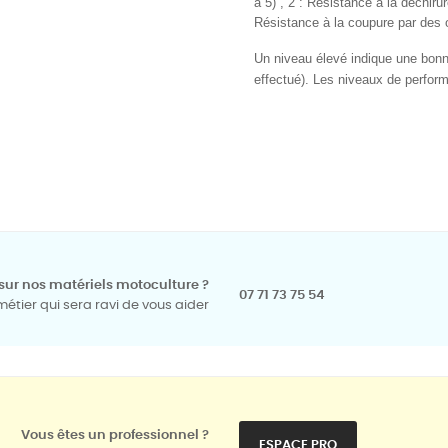
à 5) , 2 : Résistance à la déchirur
Résistance à la coupure par des
Un niveau élevé indique une bonne
effectué). Les niveaux de perfor
sur nos matériels motoculture ?
07 71 73 75 54
tier qui sera ravi de vous aider
Vous êtes un professionnel ?
ESPACE PRO