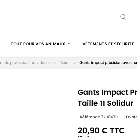
TOUT POUR VOS ANIMAUX
VÊTEMENTS ET SÉCURITÉ
t de protection individuelle
Mains
Gants impact précision avec ren
Gants Impact P
Taille 11 Solidur
Référence
3708430
En st
20,90 € TTC