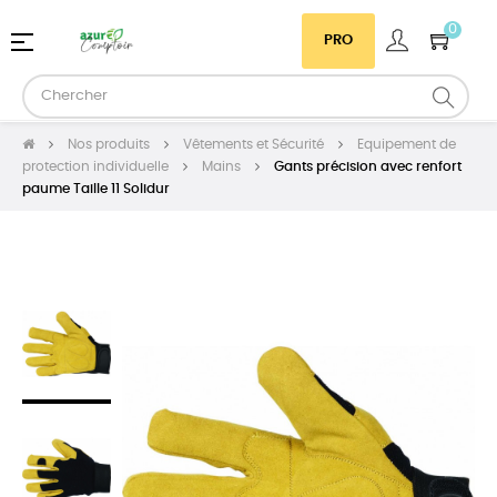
0
Basculer
☰
PRO
la
navigation
Nos produits
Vêtements et Sécurité
Equipement de
protection individuelle
Mains
Gants précision avec renfort
paume Taille 11 Solidur