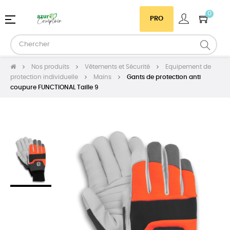
0
Basculer
☰
PRO
la
navigation
Nos produits
Vêtements et Sécurité
Equipement de
protection individuelle
Mains
Gants de protection anti
coupure FUNCTIONAL Taille 9