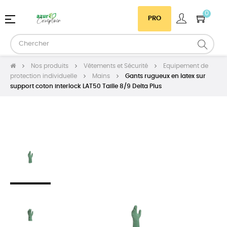
0
Basculer
☰
PRO
la
navigation
Nos produits
Vêtements et Sécurité
Equipement de
protection individuelle
Mains
Gants rugueux en latex sur
support coton interlock LAT50 Taille 8/9 Delta Plus