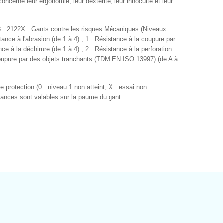
ncerne leur ergonomie, leur dextérité, leur innocuité et leur
8 : 2122X :
Gants contre les risques Mécaniques (Niveaux
ance à l'abrasion (de 1 à 4) , 1 : Résistance à la coupure par
nce à la déchirure (de 1 à 4) , 2 : Résistance à la perforation
 coupure par des objets tranchants (TDM EN ISO 13997) (de A à
 protection (0 : niveau 1 non atteint, X : essai non
mances sont valables sur la paume du gant.