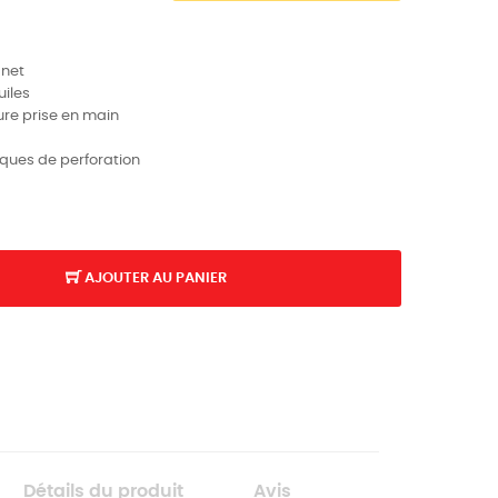
gnet
uiles
re prise en main
isques de perforation
AJOUTER AU PANIER
K
Détails du produit
Avis