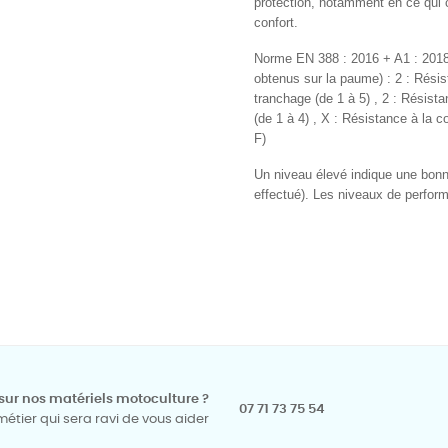
protection, notamment en ce qui co
confort.
Norme EN 388 : 2016 + A1 : 201
obtenus sur la paume) : 2 : Résist
tranchage (de 1 à 5) , 2 : Résista
(de 1 à 4) , X : Résistance à la
F)
Un niveau élevé indique une bonne
effectué)
. Les niveaux de perfor
sur nos matériels motoculture ?
07 71 73 75 54
tier qui sera ravi de vous aider