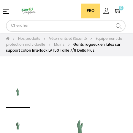
0
Basculer
☰
PRO
la
navigation
Nos produits
Vêtements et Sécurité
Equipement de
protection individuelle
Mains
Gants rugueux en latex sur
support coton interlock LAT50 Taille 7/8 Delta Plus