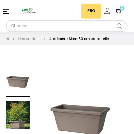
0
Basculer
☰
PRO
la
navigation
Nos produits
Jardinière Akea 60 cm tourterelle