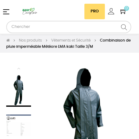
0
Basculer
☰
PRO
la
navigation
Nos produits
Vêtements et Sécurité
Combinaison de
pluie imperméable Météore LMA kaki Taille 3/M