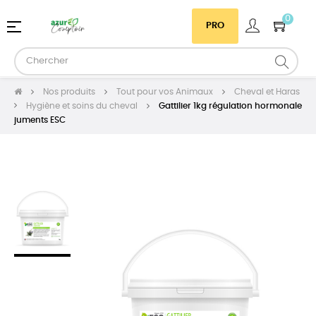
0
Basculer
☰
PRO
la
navigation
Nos produits
Tout pour vos Animaux
Cheval et Haras
Hygiène et soins du cheval
Gattilier 1kg régulation hormonale
juments ESC