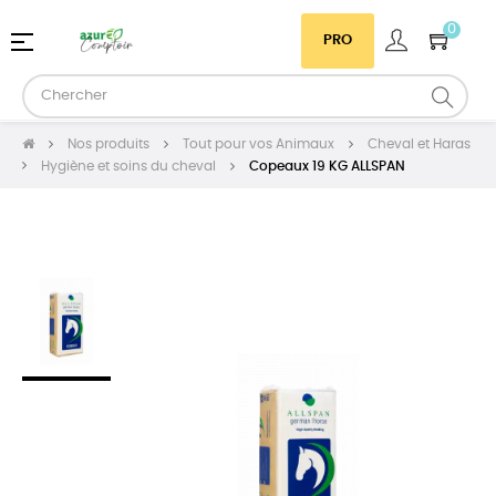
0
Basculer
☰
PRO
la
navigation
Nos produits
Tout pour vos Animaux
Cheval et Haras
Hygiène et soins du cheval
Copeaux 19 KG ALLSPAN