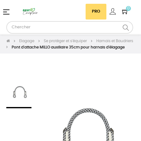
0
Basculer
☰
PRO
la
navigation
Elagage
Se protéger et s'équiper
Harnais et Baudriers
Pont d'attache MILLO auxiliaire 35cm pour harnais d'élagage